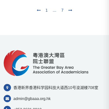
1
…
7
香港新界香港科学园科技⼤道⻄10号浚湖楼708室
admin@gbaaa.org.hk